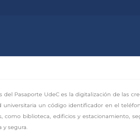
el Pasaporte UdeC es la digitalización de las crede
universitaria un código identificador en el teléfo
es, como biblioteca, edificios y estacionamiento, s
 y segura.