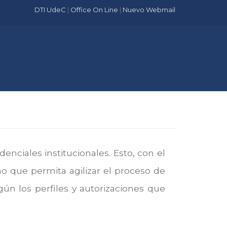
DTI UdeC
|
Office On Line
|
Nuevo Webmail
nciales institucionales. Esto, con el
no que permita agilizar el proceso de
egún los perfiles y autorizaciones que